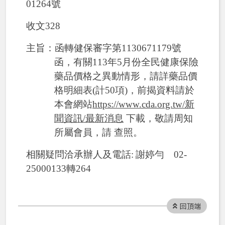
01264號
收文328
主旨：函轉健保審字第1130671179號
函，有關113年5月份全民健康保險
藥品價格之異動情形，請詳藥品價
格明細表(計50項)，前揭資料請於
本會網站
https://www.cda.org.tw/新
聞資訊/最新消息
下載，敬請周知
所屬會員，請 查照。
相關疑問洽承辦人及電話:
謝婷勻
02-
25000133轉264
回頂端