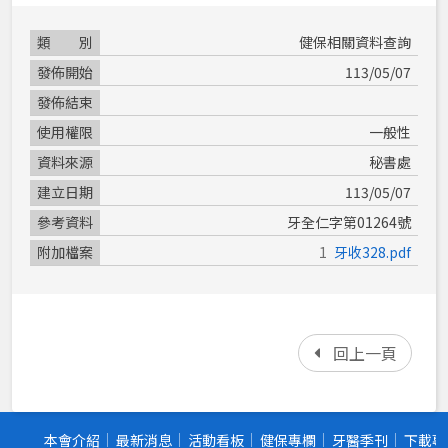
類別
健保相關資料查詢
發佈開始
113/05/07
發佈結束
使用權限
一般性
資料來源
秘書處
建立日期
113/05/07
參考資料
牙全仁字第01264號
附加檔案
牙收328.pdf
回上一頁
本會介紹
最新消息
活動看板
健保專欄
牙醫季刊
下載專