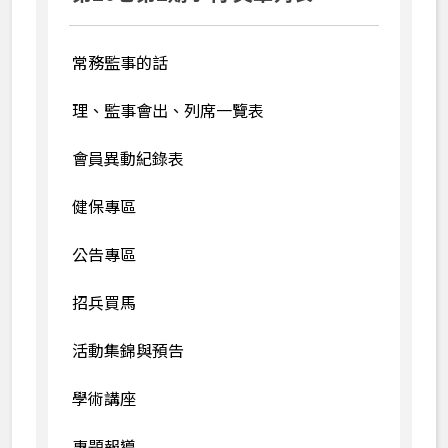
70週年慶季刊
60週年慶季刊
常務監事的話
理、監事會出、列席一覽表
會員異動紀錄表
健保專區
公告專區
招兵買馬
活動集錦與預告
學術講座
專題報導